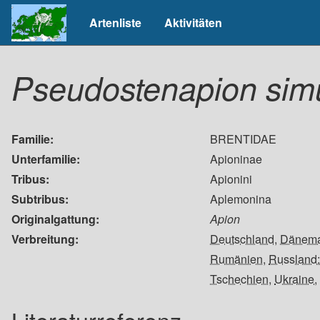
Artenliste
Aktivitäten
Pseudostenapion si
Familie
BRENTIDAE
Unterfamilie
Apioninae
Tribus
Apionini
Subtribus
Aplemonina
Originalgattung
Apion
Verbreitung
Deutschland
,
Dänema
Rumänien
,
Russland:
Tschechien
,
Ukraine