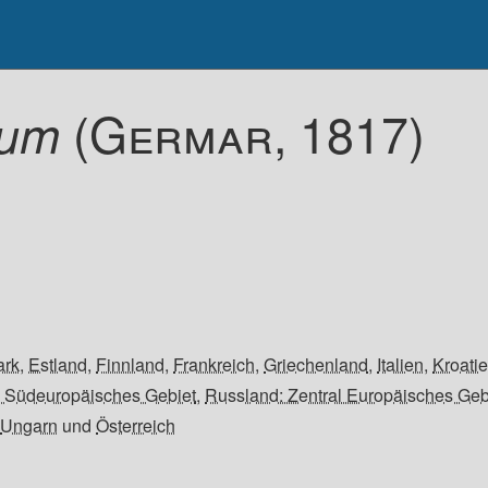
(Germar, 1817)
mum
rk
,
Estland
,
Finnland
,
Frankreich
,
Griechenland
,
Italien
,
Kroati
 Südeuropäisches Gebiet
,
Russland: Zentral Europäisches Geb
,
Ungarn
und
Österreich