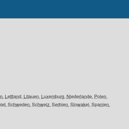
en
,
Lettland
,
Litauen
,
Luxemburg
,
Niederlande
,
Polen
,
iet
,
Schweden
,
Schweiz
,
Serbien
,
Slowakei
,
Spanien
,