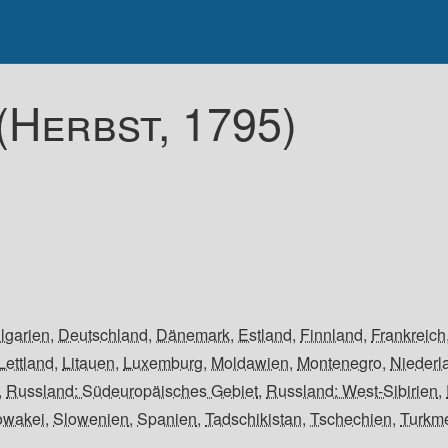
(Herbst, 1795)
lgarien
,
Deutschland
,
Dänemark
,
Estland
,
Finnland
,
Frankreich
Lettland
,
Litauen
,
Luxemburg
,
Moldawien
,
Montenegro
,
Niederl
,
Russland: Südeuropäisches Gebiet
,
Russland: West-Sibirien
,
owakei
,
Slowenien
,
Spanien
,
Tadschikistan
,
Tschechien
,
Turkm