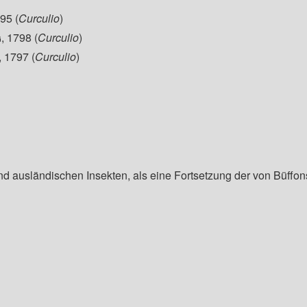
795
(
Curculio
)
, 1798
(
Curculio
)
, 1797
(
Curculio
)
und ausländischen Insekten, als eine Fortsetzung der von Büffon