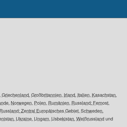
,
Griechenland
,
Großbritannien
,
Irland
,
Italien
,
Kasachstan
,
ande
,
Norwegen
,
Polen
,
Rumänien
,
Russland: Fernost
,
Russland: Zentral Europäisches Gebiet
,
Schweden
,
enistan
,
Ukraine
,
Ungarn
,
Usbekistan
,
Weißrussland
und