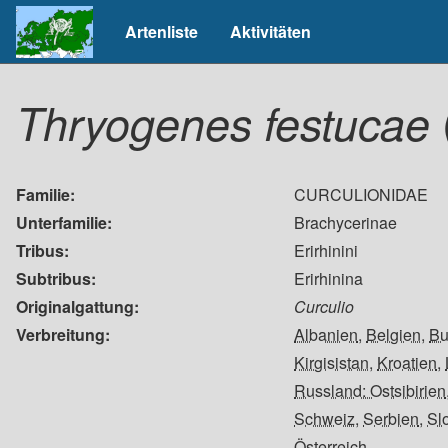
Artenliste
Aktivitäten
Thryogenes festucae
Familie
CURCULIONIDAE
Unterfamilie
Brachycerinae
Tribus
Erirhinini
Subtribus
Erirhinina
Originalgattung
Curculio
Verbreitung
Albanien
,
Belgien
,
Bu
Kirgisistan
,
Kroatien
,
Russland: Ostsibirien
Schweiz
,
Serbien
,
Sl
Österreich