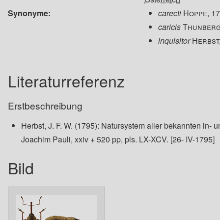
Synonyme
carecti
Hoppe, 1
caricis
Thunberg
inquisitor
Herbst
Literaturreferenz
Erstbeschreibung
Herbst, J. F. W. (1795): Natursystem aller bekannten in- 
Joachim Pauli, xxiv + 520 pp, pls. LX-XCV. [26- IV-1795]
Bild