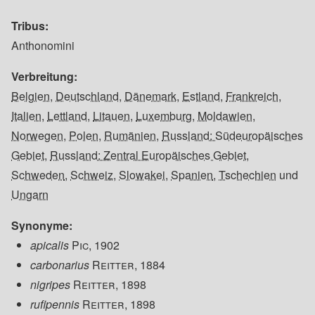
Tribus
Anthonomini
Verbreitung
Belgien
,
Deutschland
,
Dänemark
,
Estland
,
Frankreich
,
Italien
,
Lettland
,
Litauen
,
Luxemburg
,
Moldawien
,
Norwegen
,
Polen
,
Rumänien
,
Russland: Südeuropäisches
Gebiet
,
Russland: Zentral Europäisches Gebiet
,
Schweden
,
Schweiz
,
Slowakei
,
Spanien
,
Tschechien
und
Ungarn
Synonyme
apicalis
Pic, 1902
carbonarius
Reitter, 1884
nigripes
Reitter, 1898
rufipennis
Reitter, 1898