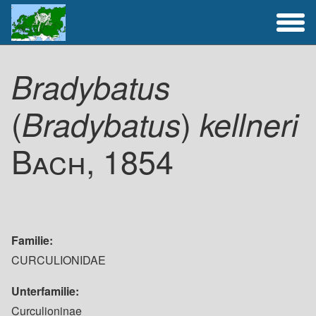
Artenliste
Bradybatus
(
Aktivitäten
)
Bradybatus
kellneri
Bach, 1854
Familie
CURCULIONIDAE
Unterfamilie
Curculioninae