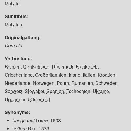
Molytini
Subtribus
Molytina
Originalgattung
Curculio
Verbreitung
Belgien
,
Deutschland
,
Dänemark
,
Frankreich
,
Griechenland
,
Großbritannien
,
Irland
,
Italien
,
Kroatien
,
Niederlande
,
Norwegen
,
Polen
,
Rumänien
,
Schweden
,
Schweiz
,
Slowakei
,
Spanien
,
Tschechien
,
Ukraine
,
Ungarn
und
Österreich
Synonyme
banghaasi
Lokay, 1908
collare
Rye, 1873