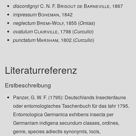
discontignyi
C. N. F. Brisout de Barneville, 1867
impressum
Boheman, 1842
neglectum
Bremi-Wolf, 1855
(
Omias
)
ovatulum
Clairville, 1798
(
Curculio
)
punctatum
Marsham, 1802
(
Curculio
)
Literaturreferenz
Erstbeschreibung
Panzer, G. W. F. (1795): Deutschlands Insectenfaune
oder entomologisches Taschenbuch für das Iahr 1795.
Entomologica Germanica exhibens insecta per
Germaniam indigena secundum classes, ordines,
genre, species adiectis synonymis, locis,